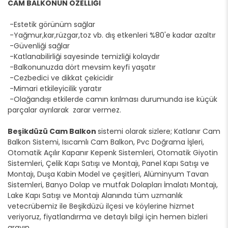
CAM BALKONUN ÖZELLİĞİ
-Estetik görünüm sağlar
-Yağmur,kar,rüzgar,toz vb. dış etkenleri %80'e kadar azaltır
-Güvenliği sağlar
-Katlanabilirliği sayesinde temizliği kolaydır
-Balkonunuzda dört mevsim keyfi yaşatır
-Cezbedici ve dikkat çekicidir
-Mimari etkileyicilik yaratır
-Olağandışı etkilerde camın kırılması durumunda ise küçük
parçalar ayrılarak zarar vermez.
Beşikdüzü Cam Balkon
sistemi olarak sizlere; Katlanır Cam
Balkon Sistemi, Isıcamlı Cam Balkon, Pvc Doğrama İşleri,
Otomatik Açılır Kapanır Kepenk Sistemleri, Otomatik Giyotin
Sistemleri, Çelik Kapı Satışı ve Montajı, Panel Kapı Satışı ve
Montajı, Duşa Kabin Model ve çeşitleri, Alüminyum Tavan
Sistemleri, Banyo Dolap ve mutfak Dolapları İmalatı Montajı,
Lake Kapı Satışı ve Montajı Alanında tüm uzmanlık
vetecrübemiz ile Beşikdüzü ilçesi ve köylerine hizmet
veriyoruz, fiyatlandırma ve detaylı bilgi için hemen bizleri
arayın.