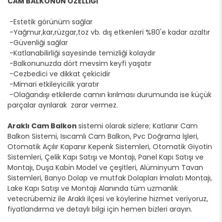
CAM BALKONUN ÖZELLİĞİ
-Estetik görünüm sağlar
-Yağmur,kar,rüzgar,toz vb. dış etkenleri %80'e kadar azaltır
-Güvenliği sağlar
-Katlanabilirliği sayesinde temizliği kolaydır
-Balkonunuzda dört mevsim keyfi yaşatır
-Cezbedici ve dikkat çekicidir
-Mimari etkileyicilik yaratır
-Olağandışı etkilerde camın kırılması durumunda ise küçük
parçalar ayrılarak zarar vermez.
Araklı Cam Balkon
sistemi olarak sizlere; Katlanır Cam
Balkon Sistemi, Isıcamlı Cam Balkon, Pvc Doğrama İşleri,
Otomatik Açılır Kapanır Kepenk Sistemleri, Otomatik Giyotin
Sistemleri, Çelik Kapı Satışı ve Montajı, Panel Kapı Satışı ve
Montajı, Duşa Kabin Model ve çeşitleri, Alüminyum Tavan
Sistemleri, Banyo Dolap ve mutfak Dolapları İmalatı Montajı,
Lake Kapı Satışı ve Montajı Alanında tüm uzmanlık
vetecrübemiz ile Araklı ilçesi ve köylerine hizmet veriyoruz,
fiyatlandırma ve detaylı bilgi için hemen bizleri arayın.