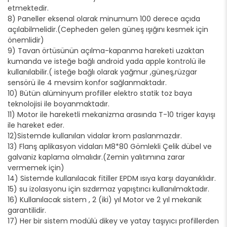
etmektedir.
8) Paneller eksenal olarak minumum 100 derece açıda
açılabilmelidir.(Cepheden gelen güneş ışığını kesmek için
önemlidir)
9) Tavan örtüsünün açılma-kapanma hareketi uzaktan
kumanda ve isteğe bağlı android yada apple kontrolü ile
kullanılabilir.( isteğe bağlı olarak yağmur ,güneş,rüzgar
sensörü ile 4 mevsim konfor sağlanmaktadır.
10) Bütün alüminyum profiller elektro statik toz baya
teknolojisi ile boyanmaktadır.
11) Motor ile hareketli mekanizma arasında T-10 triger kayışı
ile hareket eder.
12)Sistemde kullanılan vidalar krom paslanmazdır.
13) Flanş aplikasyon vidaları M8*80 Gömlekli Çelik dübel ve
galvaniz kaplama olmalıdır.(Zemin yalıtımına zarar
vermemek için)
14) Sistemde kullanılacak fitiller EPDM ısıya karşı dayanıklıdır.
15) su izolasyonu için sızdırmaz yapıştırıcı kullanılmaktadır.
16) Kullanılacak sistem , 2 (iki) yıl Motor ve 2 yıl mekanik
garantilidir.
17) Her bir sistem modülü dikey ve yatay taşıyıcı profillerden