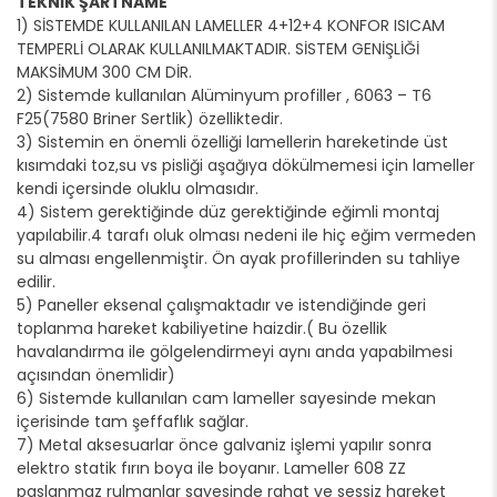
TEKNİK ŞARTNAME
1) SİSTEMDE KULLANILAN LAMELLER 4+12+4 KONFOR ISICAM
TEMPERLİ OLARAK KULLANILMAKTADIR. SİSTEM GENİŞLİĞİ
MAKSİMUM 300 CM DİR.
2) Sistemde kullanılan Alüminyum profiller , 6063 – T6
F25(7580 Briner Sertlik) özelliktedir.
3) Sistemin en önemli özelliği lamellerin hareketinde üst
kısımdaki toz,su vs pisliği aşağıya dökülmemesi için lameller
kendi içersinde oluklu olmasıdır.
4) Sistem gerektiğinde düz gerektiğinde eğimli montaj
yapılabilir.4 tarafı oluk olması nedeni ile hiç eğim vermeden
su alması engellenmiştir. Ön ayak profillerinden su tahliye
edilir.
5) Paneller eksenal çalışmaktadır ve istendiğinde geri
toplanma hareket kabiliyetine haizdir.( Bu özellik
havalandırma ile gölgelendirmeyi aynı anda yapabilmesi
açısından önemlidir)
6) Sistemde kullanılan cam lameller sayesinde mekan
içerisinde tam şeffaflık sağlar.
7) Metal aksesuarlar önce galvaniz işlemi yapılır sonra
elektro statik fırın boya ile boyanır. Lameller 608 ZZ
paslanmaz rulmanlar sayesinde rahat ve sessiz hareket