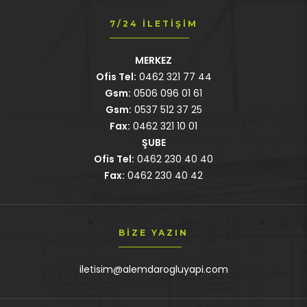
7/24 İLETIŞIM
MERKEZ
Ofis Tel:
0462 321 77 44
Gsm:
0506 096 01 61
Gsm:
0537 512 37 25
Fax:
0462 321 10 01
ŞUBE
Ofis Tel:
0462 230 40 40
Fax:
0462 230 40 42
BIZE YAZIN
iletisim@alemdarogluyapi.com