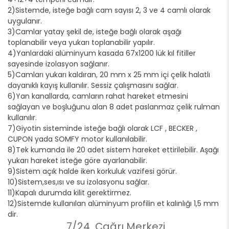
2)Sistemde, isteğe bağlı cam sayısı 2, 3 ve 4 camlı olarak
uygulanır.
3)Camlar yatay şekil de, isteğe bağlı olarak aşağı
toplanabilir veya yukarı toplanabilir yapılır.
4)Yanlardaki alüminyum kasada 67x1200 lük kıl fitiller
sayesinde izolasyon sağlanır.
5)Camları yukarı kaldıran, 20 mm x 25 mm içi çelik halatlı
dayanıklı kayış kullanılır. Sessiz çalışmasını sağlar.
6)Yan kanallarda, camların rahat hareket etmesini
sağlayan ve boşluğunu alan 8 adet paslanmaz çelik rulman
kullanılır.
7)Giyotin sisteminde isteğe bağlı olarak LCF , BECKER ,
CUPON yada SOMFY motor kullanılabilir.
8)Tek kumanda ile 20 adet sistem hareket ettirilebilir. Aşağı
yukarı hareket isteğe göre ayarlanabilir.
9)Sistem açık halde iken korkuluk vazifesi görür.
10)Sistem,ses,ısı ve su izolasyonu sağlar.
11)Kapalı durumda kilit gerektirmez.
12)Sistemde kullanılan alüminyum profilin et kalınlığı 1,5 mm
dir.
7/24 Çağrı Merkezi