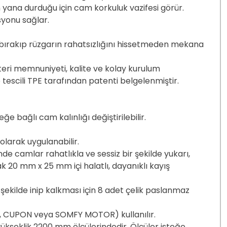
 yana durduğu için cam korkuluk vazifesi görür.
syonu sağlar.
k bırakıp rüzgarın rahatsızlığını hissetmeden mekana
eri memnuniyeti, kalite ve kolay kurulum
 tescili TPE tarafından patenti belgelenmiştir.
ğe bağlı cam kalınlığı değiştirilebilir.
olarak uygulanabilir.
de camlar rahatlıkla ve sessiz bir şekilde yukarı,
k 20 mm x 25 mm içi halatlı, dayanıklı kayış
şekilde inip kalkması için 8 adet çelik paslanmaz
R, CUPON veya SOMFY MOTOR) kullanılır.
kseklik 2200 mm ölçülerindedir. Ölçüler isteğe