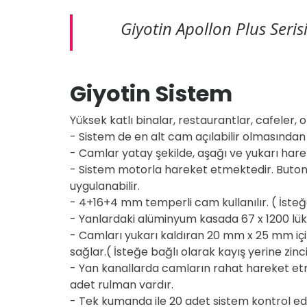
Giyotin Apollon Plus Seris
Giyotin Sistem
Yüksek katlı binalar, restaurantlar, cafeler, 
- Sistem de en alt cam açılabilir olmasından d
- Camlar yatay şekilde, aşağı ve yukarı har
- Sistem motorla hareket etmektedir. Butonlu 
uygulanabilir.
- 4+16+4 mm temperli cam kullanılır. ( İsteğe
- Yanlardaki alüminyum kasada 67 x 1200 lük kı
- Camları yukarı kaldıran 20 mm x 25 mm içi ha
sağlar.( İsteğe bağlı olarak kayış yerine zincir
- Yan kanallarda camların rahat hareket et
adet rulman vardır.
- Tek kumanda ile 20 adet sistem kontrol edile