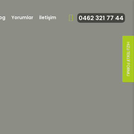
0462 321 77 44
log
Yorumlar
İletişim
HIZLI TEKLIF FORMU