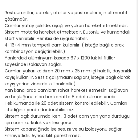
Restaurantlar, cafeler, oteller ve pastaneler için alternatif
çözümdür.
Camlar yatay şekilde, aşağı ve yukarı hareket etmektedir.
Sistem motorla hareket etmektedir. Butonlu ve kumandalı
start verilebilir. Her ikisi de uygulanabilir.
4+16+4 mm temperli cam kullanılır. ( İsteğe bağlı olarak
kombinasyon değiştirilebilir.)
Yanlardaki alüminyum kasada 67 x 1200 lük kıl fitiller
sayesinde izolasyon sağlar.
Camları yukarı kaldıran 20 mm x 25 mm içi halatlı, dayanıklı
kayış kullanılır. Sessiz çalışmasını sağlar.( İsteğe bağlı olarak
kayış yerine zincirde kullanılabilir.)
Yan kanallarda camların rahat hareket etmesini sağlayan
ve boşluğunu alan her kanatta 8 adet rulman vardır.
Tek kumanda ile 20 adet sistem kontrol edilebilir. Camları
istediğiniz yerde durdurabilirsiniz.
Sistem açık durumda iken , 3 adet cam yan yana durduğu
için cam korkuluk vazifesi görür.
Sistem kapandığında ise ses, ısı ve su izolasyonu sağlar.
Emniyetlidir. Ayrıca kilit gerektirmez.