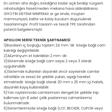
En üstten alta doğru istediğiniz kadar açık bırakıp rüzgarın
rahatsızlığını hissetmeden mekana hava aldırabilirsiniz.
GİYOTİN SİSTEMİ WINPERAX ar ge sinde, müşteri
memnuniyeti, kalite ve kolay kurulum düşünülerek
tasarlanmıştır. Profil tasarım ve tescili TPE tarafından
patenti belgelenmiştir.
APOLLON SERİSİ TEKNİK ŞARTNAMESİ
1)Bazaların iç boşluğu toplam 24 mm ’dir. İsteğe bağlı cam
kalınlığı değiştirilebilir.
2)Alüminyum et kalınlıkları 2 mm ‘dir.
3)Sistemde isteğe bağlı cam sayısı 2 veya 3 olarak
uygulanabilir.
4)Sistemde kullanılan dayanıklı zincir sayesinde camlar
rahatlıkla ve sessiz bir şekilde yukarı, aşağı hareket
etmektedir. İsteğe bağlı olarak 20 mm x 25 mm içi halatlı,
dayanıklı kayış kullanılabilir.
5)Yan raylarımızda camlarımızın dengeli bir şekilde inip
kalkması için 8 adet çelik paslanmaz rulmanlarımız
bulunmaktadır.
6)Sistemlerimizde isteğe bağlı (LCF, BECKER, CUPON veya