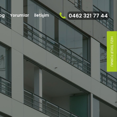
0462 321 77 44
log
Yorumlar
İletişim
HIZLI TEKLIF FORMU